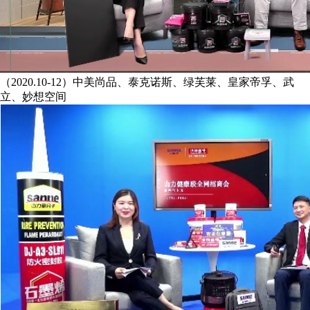
（2020.10-12）中美尚品、泰克诺斯、绿芙莱、皇家帝孚、武
立、妙想空间